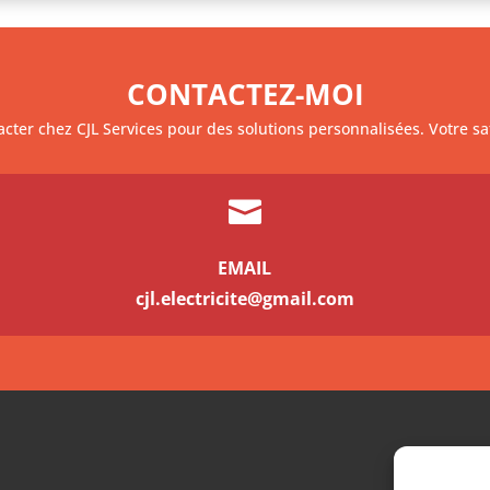
CONTACTEZ-MOI
cter chez CJL Services pour des solutions personnalisées. Votre sat

EMAIL
cjl.electricite@gmail.com